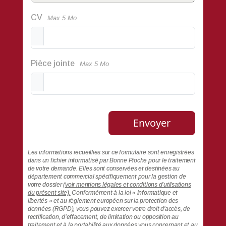
CV
Pièce jointe
Envoyer
Les informations recueillies sur ce formulaire sont enregistrées
dans un fichier informatisé par Bonne Pioche pour le traitement
de votre demande. Elles sont conservées et destinées au
département commercial spécifiquement pour la gestion de
votre dossier
(voir mentions légales et conditions d’utilsations
du présent site).
Conformément à la loi « informatique et
libertés » et au règlement européen sur la protection des
données (RGPD), vous pouvez exercer votre droit d'accès, de
rectification, d’effacement, de limitation ou opposition au
traitement et à la portabilité aux données vous concernant et au